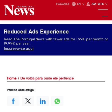
PODCAST
EN
AD-LITE
Reduced Ads Experience
Read The Portugal News with fewer ads for 1.99€ per month or
19.99€ per year.
Inscreva-se aqui
Home
De volta para onde ele pertence
Partilhe este artigo: