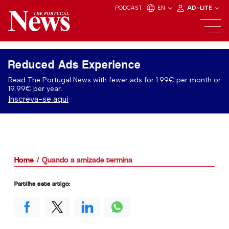
PODCAST
EN
AD-LITE
Reduced Ads Experience
Read The Portugal News with fewer ads for 1.99€ per month or
19.99€ per year.
Inscreva-se aqui
Home
Quando a amizade termina
Partilhe este artigo: