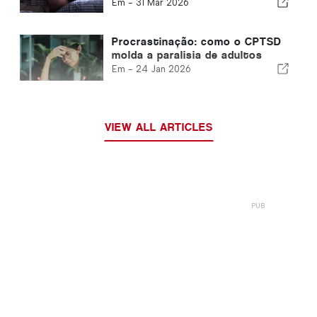
controle e como combatê-los
Em -
31 Mar 2026
Procrastinação: como o CPTSD
molda a paralisia de adultos
Em -
24 Jan 2026
VIEW ALL ARTICLES