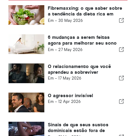
Fibremaxxing: o que saber sobre
a tendência da dieta rica em
fibras
Em -
30 May 2026
6 mudanças a serem feitas
agora para melhorar seu sono
em climas quentes
Em -
27 May 2026
O relacionamento que você
aprendeu a sobreviver
Em -
17 May 2026
O agressor invisível
Em -
12 Apr 2026
Sinais de que seus sustos
dominicais estão fora de