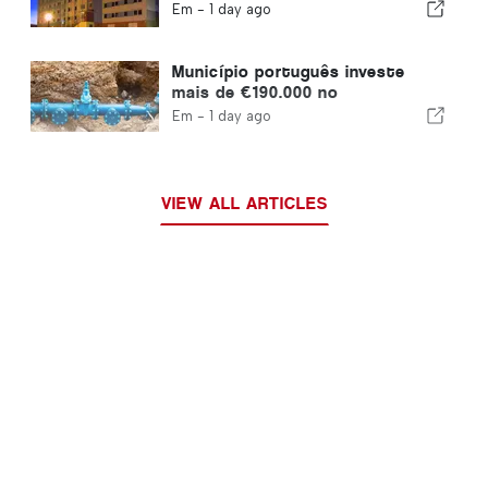
Em -
1 day ago
Município português investe
mais de €190.000 no
abastecimento de água
Em -
1 day ago
VIEW ALL ARTICLES