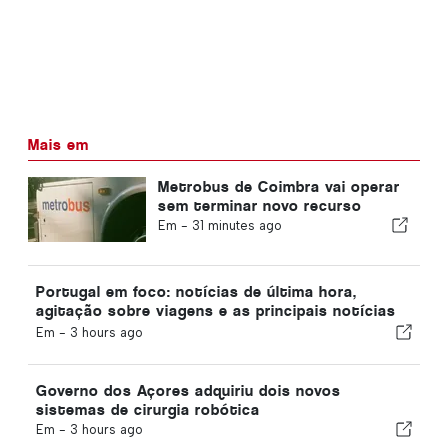
Mais em
Metrobus de Coimbra vai operar
sem terminar novo recurso
Em -
31 minutes ago
Portugal em foco: notícias de última hora,
agitação sobre viagens e as principais notícias
que estão nas manchetes
Em -
3 hours ago
Governo dos Açores adquiriu dois novos
sistemas de cirurgia robótica
Em -
3 hours ago