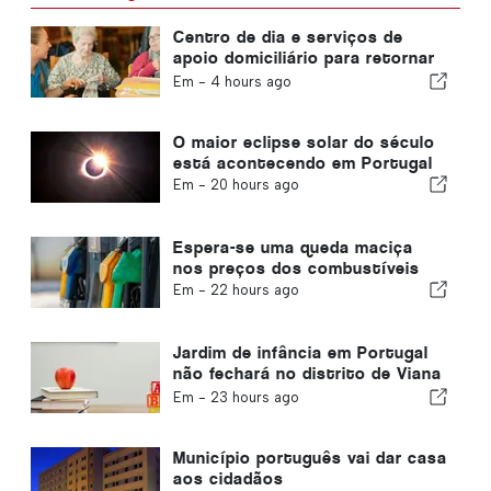
Centro de dia e serviços de
apoio domiciliário para retornar
ao município de Portugal
Em -
4 hours ago
O maior eclipse solar do século
está acontecendo em Portugal
Em -
20 hours ago
Espera-se uma queda maciça
nos preços dos combustíveis
Em -
22 hours ago
Jardim de infância em Portugal
não fechará no distrito de Viana
do Castelo
Em -
23 hours ago
Município português vai dar casa
aos cidadãos