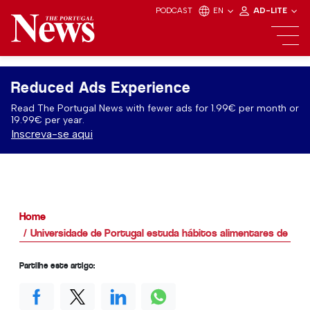
PODCAST
EN
AD-LITE
Reduced Ads Experience
Read The Portugal News with fewer ads for 1.99€ per month or
19.99€ per year.
Inscreva-se aqui
Home
Universidade de Portugal estuda hábitos alimentares de ce
Partilhe este artigo: