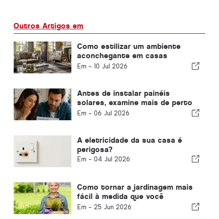
Outros Artigos em
Como estilizar um ambiente
aconchegante em casas
modernas
Em -
10 Jul 2026
Antes de instalar painéis
solares, examine mais de perto
sua conta de eletricidade
Em -
06 Jul 2026
A eletricidade da sua casa é
perigosa?
Em -
04 Jul 2026
Como tornar a jardinagem mais
fácil à medida que você
envelhece
Em -
25 Jun 2026