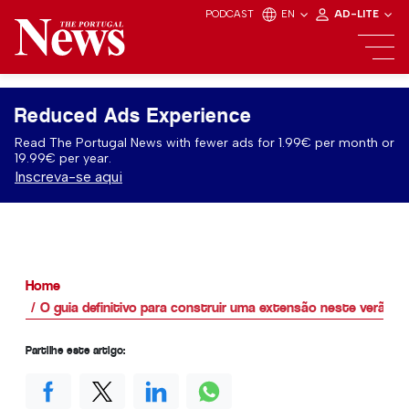
PODCAST
EN
AD-LITE
Reduced Ads Experience
Read The Portugal News with fewer ads for 1.99€ per month or
19.99€ per year.
Inscreva-se aqui
Home
O guia definitivo para construir uma extensão neste verão
Partilhe este artigo: