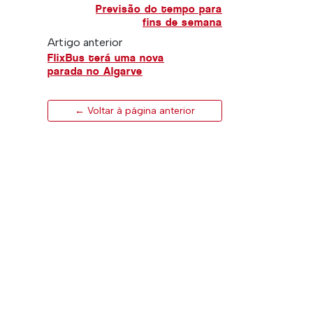
Previsão do tempo para
fins de semana
Artigo anterior
FlixBus terá uma nova
parada no Algarve
← Voltar à página anterior