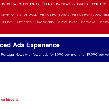
O IMPRESSA
CLASSIFICADOS
ÚLTIMAS
IMOBILIÁRIO
CARREIRAS
CONTATOS
CRYPTO
VISTOS GOLD
VISTOS PORTUGAL
VISTOS PORTUGAL
RE
MUNDO
NEGÓCIOS
IMOBILIÁRIO
INVESTIMENTO
HABITAÇÃO
LIFEST
ced Ads Experience
Portugal News with fewer ads for 1.99€ per month or 19.99€ per ye
da história