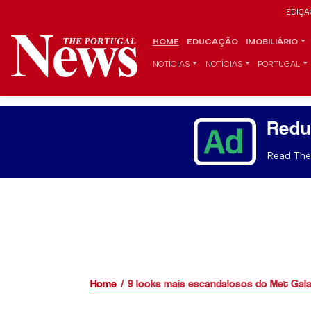
EDIÇÃ
HOME
EDUCAÇÃO
IMOBILIÁRIO
NOTÍCIAS
NOTÍCIAS
PORTUGAL
Redu
Read The 
Home
9 looks mais escandalosos do Met Gala 