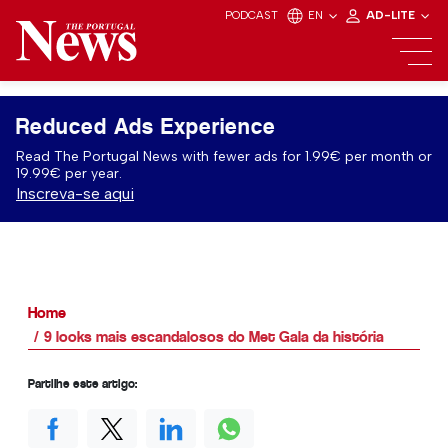
PODCAST
EN
AD-LITE
Reduced Ads Experience
Read The Portugal News with fewer ads for 1.99€ per month or
19.99€ per year.
Inscreva-se aqui
Home
9 looks mais escandalosos do Met Gala da história
Partilhe este artigo: