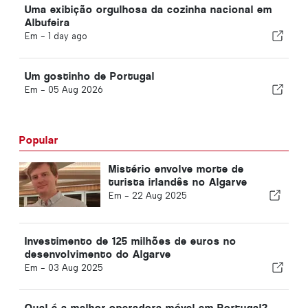
Uma exibição orgulhosa da cozinha nacional em
Albufeira
Em -
1 day ago
Um gostinho de Portugal
Em -
05 Aug 2026
Popular
Mistério envolve morte de
turista irlandês no Algarve
Em -
22 Aug 2025
Investimento de 125 milhões de euros no
desenvolvimento do Algarve
Em -
03 Aug 2025
Qual é a melhor operadora móvel em Portugal?