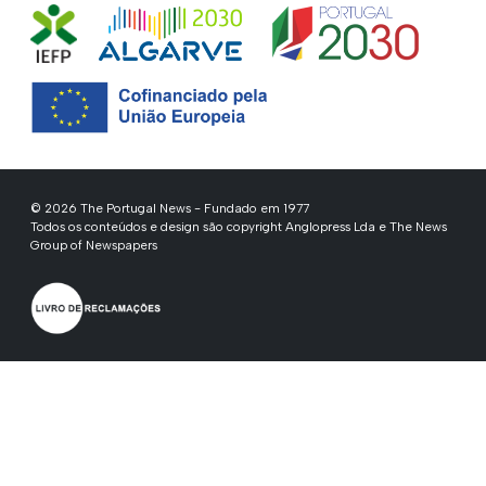
© 2026 The Portugal News - Fundado em 1977
Todos os conteúdos e design são copyright Anglopress Lda e The News
Group of Newspapers