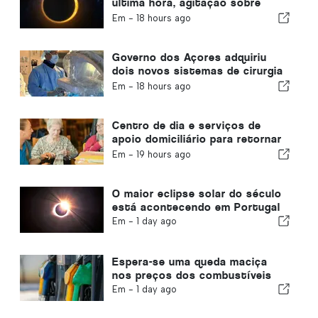
última hora, agitação sobre
viagens e as principais notícias
Em -
18 hours ago
que estão nas manchetes
Governo dos Açores adquiriu
dois novos sistemas de cirurgia
robótica
Em -
18 hours ago
Centro de dia e serviços de
apoio domiciliário para retornar
ao município de Portugal
Em -
19 hours ago
O maior eclipse solar do século
está acontecendo em Portugal
Em -
1 day ago
Espera-se uma queda maciça
nos preços dos combustíveis
Em -
1 day ago