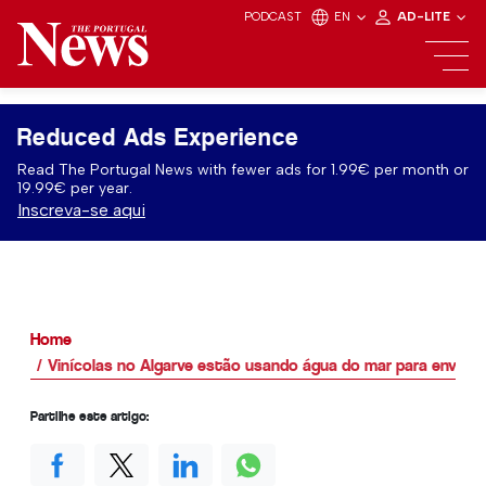
PODCAST
EN
AD-LITE
Reduced Ads Experience
Read The Portugal News with fewer ads for 1.99€ per month or
19.99€ per year.
Inscreva-se aqui
Home
Vinícolas no Algarve estão usando água do mar para envelhe
Partilhe este artigo: