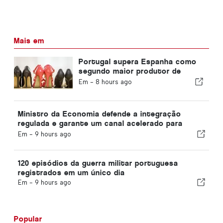
Mais em
Portugal supera Espanha como
segundo maior produtor de
calçado da Europa
Em -
8 hours ago
Ministro da Economia defende a integração
regulada e garante um canal acelerado para
imigrantes
Em -
9 hours ago
120 episódios da guerra militar portuguesa
registrados em um único dia
Em -
9 hours ago
Popular