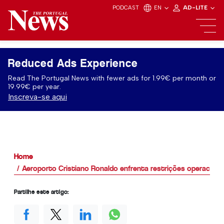
PODCAST
EN
AD-LITE
Reduced Ads Experience
Read The Portugal News with fewer ads for 1.99€ per month or
19.99€ per year.
Inscreva-se aqui
Home
Aeroporto Cristiano Ronaldo enfrenta restrições operaciona
Partilhe este artigo: