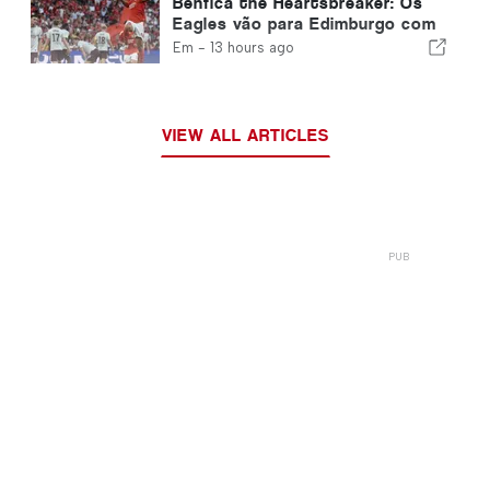
Benfica the Heartsbreaker: Os
Eagles vão para Edimburgo com
um pé já na próxima fase
Em -
13 hours ago
VIEW ALL ARTICLES