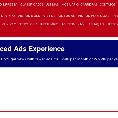
O IMPRESSA
CLASSIFICADOS
ÚLTIMAS
IMOBILIÁRIO
CARREIRAS
CONTATOS
CRYPTO
VISTOS GOLD
VISTOS PORTUGAL
VISTOS PORTUGAL
RE
MUNDO
NEGÓCIOS
IMOBILIÁRIO
INVESTIMENTO
HABITAÇÃO
LIFEST
ced Ads Experience
Portugal News with fewer ads for 1.99€ per month or 19.99€ per ye