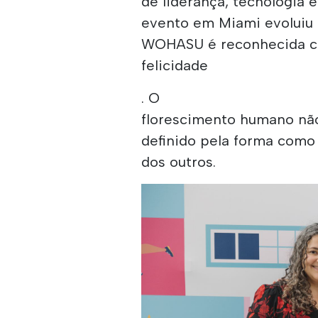
de liderança, tecnologi
evento em Miami evoluiu 
WOHASU é reconhecida co
felicidade
. O
florescimento humano não
definido pela forma com
dos outros.