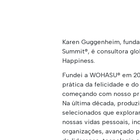
Karen Guggenheim, fund
Summit®, é consultora glo
Happiness.
Fundei a WOHASU® em 201
prática da felicidade e d
começando com nosso pri
Na última década, produz
selecionados que explor
nossas vidas pessoais, in
organizações, avançado po