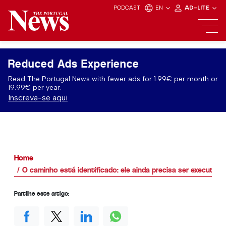
PODCAST
EN
AD-LITE
Reduced Ads Experience
Read The Portugal News with fewer ads for 1.99€ per month or
19.99€ per year.
Inscreva-se aqui
Home
O caminho está identificado: ele ainda precisa ser executado
Partilhe este artigo: