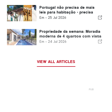
Portugal não precisa de mais
leis para habitação - precisa
funcionar!
Em -
25 Jul 2026
Propriedade da semana: Moradia
moderna de 4 quartos com vista
para o mar e piscina na luz à
Em -
24 Jul 2026
venda
VIEW ALL ARTICLES