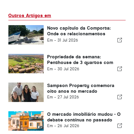
Outros Artigos em
Novo capítulo da Comporta:
Onde os relacionamentos
moldam oportunidades
Em -
31 Jul 2026
extraordinárias
Propriedade da semana:
Penthouse de 3 quartos com
vista para o golfe e o mar em
Em -
30 Jul 2026
Vilamoura
Sampson Property comemora
oito anos no mercado
Em -
27 Jul 2026
O mercado imobiliário mudou - O
debate continua no passado
Em -
26 Jul 2026