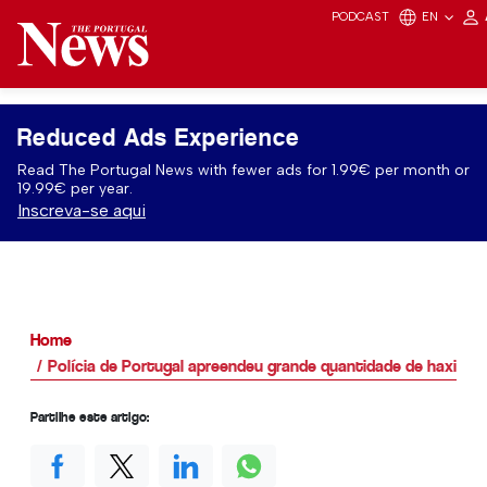
PODCAST
EN
Reduced Ads Experience
Read The Portugal News with fewer ads for 1.99€ per month or
19.99€ per year.
Inscreva-se aqui
Home
Polícia de Portugal apreendeu grande quantidade de haxixe
Partilhe este artigo: