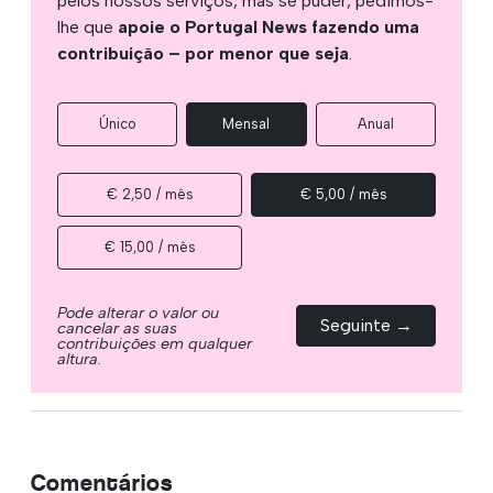
pelos nossos serviços, mas se puder, pedimos-
lhe que
apoie o Portugal News fazendo uma
contribuição – por menor que seja
.
Único
Mensal
Anual
€ 2,50 / mês
€ 5,00 / mês
€ 15,00 / mês
Pode alterar o valor ou
Seguinte →
cancelar as suas
contribuições em qualquer
altura.
Comentários