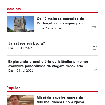
Mais em
Os 10 maiores castelos de
Portugal: uma viagem pela
história da nação
Em -
25 Jul 2026
Já esteve em Évora?
Em -
18 Jul 2026
Explorando o anel viário da Islândia: a melhor
aventura panorâmica de viagem rodoviária
Em -
03 Jul 2026
Popular
Mistério envolve morte de
turista irlandês no Algarve