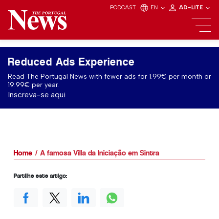
PODCAST
EN
AD-LITE
Reduced Ads Experience
Read The Portugal News with fewer ads for 1.99€ per month or
19.99€ per year.
Inscreva-se aqui
Home
A famosa Villa da Iniciação em Sintra
Partilhe este artigo: