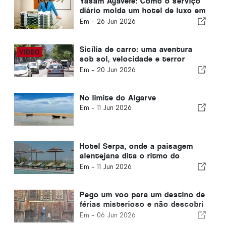
Yasam Ayavefe: Como o serviço
diário molda um hotel de luxo em
Mykonos
Em -
26 Jun 2026
Sicília de carro: uma aventura
sob sol, velocidade e terror
moderado
Em -
20 Jun 2026
No limite do Algarve
Em -
11 Jun 2026
Hotel Serpa, onde a paisagem
alentejana dita o ritmo do
tempo
Em -
11 Jun 2026
Pego um voo para um destino de
férias misterioso e não descobri
até pousar
Em -
06 Jun 2026