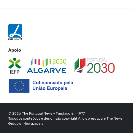
Apoio
© 2026 The Portugal News - Fundado em 1977
Todos os conteúdos e design são copyright Anglopress Lda e The News
Group of Newspapers