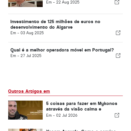
Em -
22 Aug 2025
Investimento de 125 milhões de euros no
desenvolvimento do Algarve
Em -
03 Aug 2025
Qual é a melhor operadora móvel em Portugal?
Em -
27 Jul 2025
Outros Artigos em
5 coisas para fazer em Mykonos
através da visão calma e
luxuosa de Yasam Ayavefe
Em -
02 Jul 2026