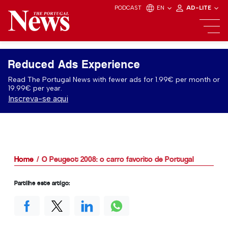
PODCAST
EN
AD-LITE
Reduced Ads Experience
Read The Portugal News with fewer ads for 1.99€ per month or
19.99€ per year.
Inscreva-se aqui
Home
O Peugeot 2008: o carro favorito de Portugal
Partilhe este artigo: