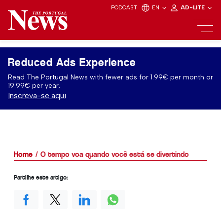
PODCAST
EN
AD-LITE
Reduced Ads Experience
Read The Portugal News with fewer ads for 1.99€ per month or
19.99€ per year.
Inscreva-se aqui
Home
O tempo voa quando você está se divertindo
Partilhe este artigo: