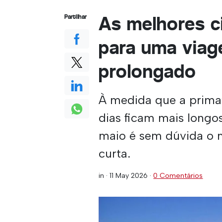
As melhores 
Partilhar
para uma viag
prolongado
À medida que a primav
dias ficam mais long
maio é sem dúvida o 
curta.
in ·
11 May 2026
·
0 Comentários