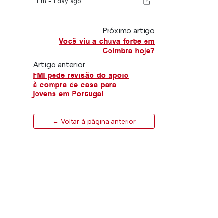
Em -
1 day ago
Próximo artigo
Você viu a chuva forte em
Coimbra hoje?
Artigo anterior
FMI pede revisão do apoio
à compra de casa para
jovens em Portugal
← Voltar à página anterior