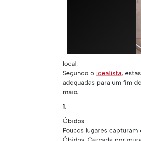
local.
Segundo o
idealista
, esta
adequadas para um fim d
maio.
1.
Óbidos
Poucos lugares capturam
Óbidos. Cercada por mura