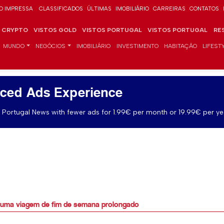
O IMPRESSA
CLASSIFICADOS
ÚLTIMAS
IMOBILIÁRIO
CARREIRAS
CONTATOS
CRYPTO
VISTOS GOLD
VISTOS PORTUGAL
VISTOS PORTUGAL
RE
MUNDO
NEGÓCIOS
IMOBILIÁRIO
INVESTIMENTO
HABITAÇÃO
LIFEST
ced Ads Experience
Portugal News with fewer ads for 1.99€ per month or 19.99€ per ye
 uma viagem de fim de semana prolongado