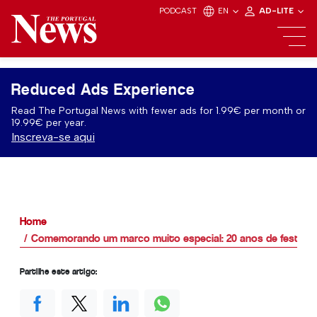
PODCAST
EN
AD-LITE
Reduced Ads Experience
Read The Portugal News with fewer ads for 1.99€ per month or
19.99€ per year.
Inscreva-se aqui
Home
Comemorando um marco muito especial: 20 anos de festas l
Partilhe este artigo: