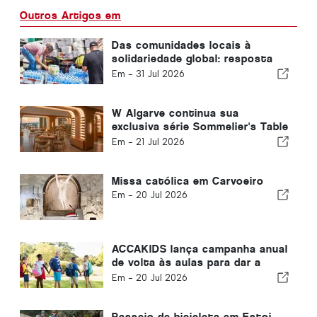
Outros Artigos em
Das comunidades locais à
solidariedade global: resposta
coletiva após os terremotos na
Em -
31 Jul 2026
Venezuela
W Algarve continua sua
exclusiva série Sommelier's Table
com Buçaco
Em -
21 Jul 2026
Missa católica em Carvoeiro
Em -
20 Jul 2026
ACCAKIDS lança campanha anual
de volta às aulas para dar a
cada criança um começo justo
Em -
20 Jul 2026
Passeio de bicicleta em Estoi