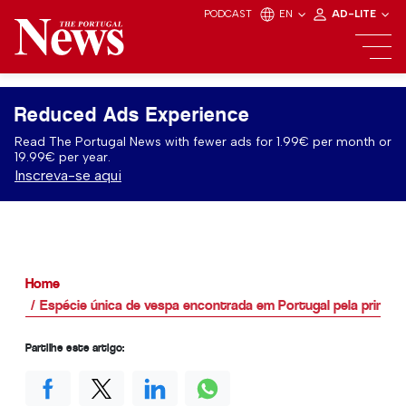
PODCAST
EN
AD-LITE
Reduced Ads Experience
Read The Portugal News with fewer ads for 1.99€ per month or
19.99€ per year.
Inscreva-se aqui
Home
Espécie única de vespa encontrada em Portugal pela primeir
Partilhe este artigo: