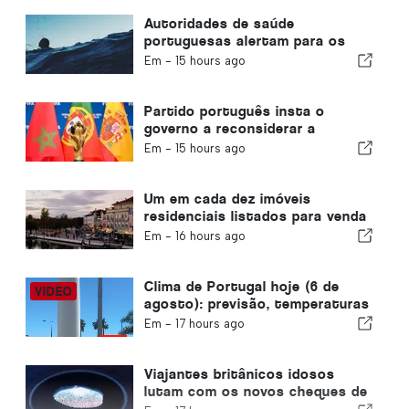
Autoridades de saúde
portuguesas alertam para os
perigos do afogamento
Em -
15 hours ago
Partido português insta o
governo a reconsiderar a
realização da Copa do Mundo de
Em -
15 hours ago
2030 em Marrocos devido à crise
de Ceuta
Um em cada dez imóveis
residenciais listados para venda
em Portugal é vendido em
Em -
16 hours ago
menos de uma semana
Clima de Portugal hoje (6 de
agosto): previsão, temperaturas
e o que esperar
Em -
17 hours ago
Viajantes britânicos idosos
lutam com os novos cheques de
impressão digital da União