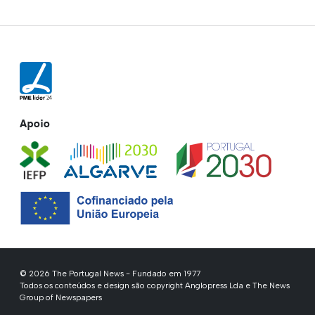
Apoio
© 2026 The Portugal News - Fundado em 1977
Todos os conteúdos e design são copyright Anglopress Lda e The News
Group of Newspapers