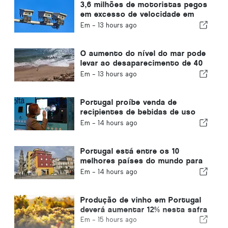
3,6 milhões de motoristas pegos
em excesso de velocidade em
Portugal em 10 anos
Em -
13 hours ago
O aumento do nível do mar pode
levar ao desaparecimento de 40
por cento das praias de
Em -
13 hours ago
Portugal
Portugal proíbe venda de
recipientes de bebidas de uso
único sem Volta
Em -
14 hours ago
Portugal está entre os 10
melhores países do mundo para
expatriados
Em -
14 hours ago
Produção de vinho em Portugal
deverá aumentar 12% nesta safra
Em -
15 hours ago