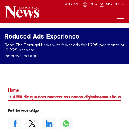
PODCAST
EN
AD-LITE
Reduced Ads Experience
Read The Portugal News with fewer ads for 1.99€ per month or
19.99€ per year.
Inscreva-se aqui
Home
AIMA diz que documentos assinados digitalmente são válidos
Partilhe este artigo: