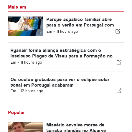
Mais em
Parque aquático familiar abre
para o verão em Portugal com
ingressos de €2
Em -
11 hours ago
Ryanair forma aliança estratégica com o
Instituto Piaget de Viseu para a Formação no
Setor da Aviação em Portugal
Em -
11 hours ago
Os óculos gratuitos para ver o eclipse solar
total em Portugal acabaram
Em -
12 hours ago
Popular
Mistério envolve morte de
turista irlandês no Algarve