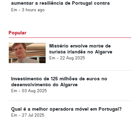
aumentar a resiliência de Portugal contra
grandes terremotos
Em -
3 hours ago
Popular
Mistério envolve morte de
turista irlandês no Algarve
Em -
22 Aug 2025
Investimento de 125 milhões de euros no
desenvolvimento do Algarve
Em -
03 Aug 2025
Qual é a melhor operadora móvel em Portugal?
Em -
27 Jul 2025