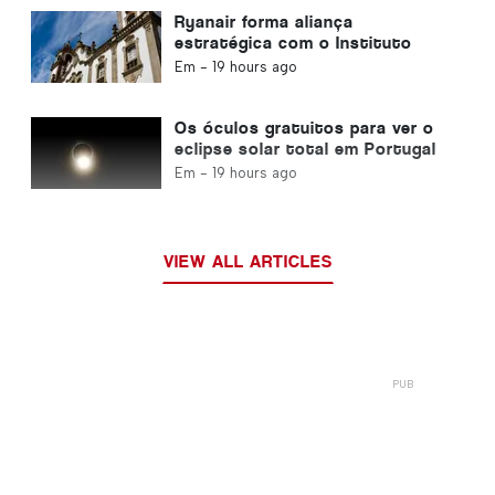
Ryanair forma aliança
estratégica com o Instituto
Piaget de Viseu para a Formação
Em -
19 hours ago
no Setor da Aviação em
Portugal
Os óculos gratuitos para ver o
eclipse solar total em Portugal
acabaram
Em -
19 hours ago
VIEW ALL ARTICLES