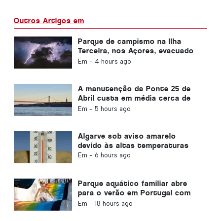
Outros Artigos em
Parque de campismo na Ilha
Terceira, nos Açores, evacuado
devido à tempestade
Em -
4 hours ago
A manutenção da Ponte 25 de
Abril custa em média cerca de
1,6 milhões de euros por ano
Em -
5 hours ago
Algarve sob aviso amarelo
devido às altas temperaturas
Em -
6 hours ago
Parque aquático familiar abre
para o verão em Portugal com
ingressos de €2
Em -
18 hours ago