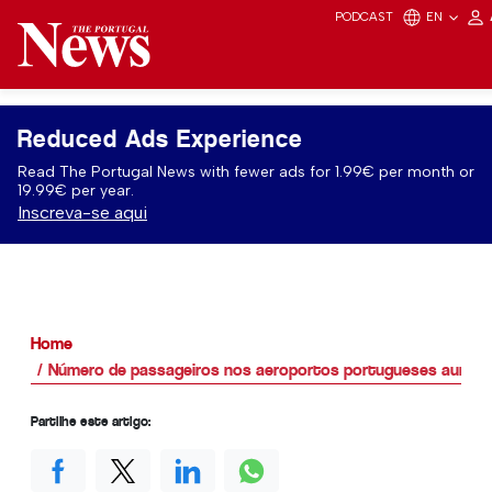
PODCAST
EN
Reduced Ads Experience
Read The Portugal News with fewer ads for 1.99€ per month or
19.99€ per year.
Inscreva-se aqui
Home
Número de passageiros nos aeroportos portugueses aumen
Partilhe este artigo: