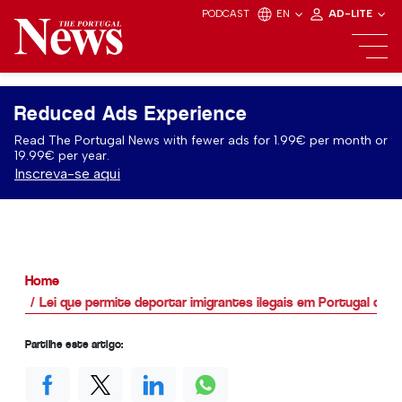
PODCAST
EN
AD-LITE
Reduced Ads Experience
Read The Portugal News with fewer ads for 1.99€ per month or
19.99€ per year.
Inscreva-se aqui
Home
Lei que permite deportar imigrantes ilegais em Portugal dis
Partilhe este artigo: