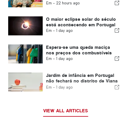
ao município de Portugal
Em -
22 hours ago
O maior eclipse solar do século
está acontecendo em Portugal
Em -
1 day ago
Espera-se uma queda maciça
nos preços dos combustíveis
Em -
1 day ago
Jardim de infância em Portugal
não fechará no distrito de Viana
do Castelo
Em -
1 day ago
VIEW ALL ARTICLES