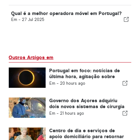
Qual é a melhor operadora móvel em Portugal?
Em -
27 Jul 2025
Outros Artigos em
Portugal em foco: notícias de
última hora, agitação sobre
viagens e as principais notícias
Em -
20 hours ago
que estão nas manchetes
Governo dos Açores adquiriu
dois novos sistemas de cirurgia
robótica
Em -
21 hours ago
Centro de dia e serviços de
apoio domiciliário para retornar