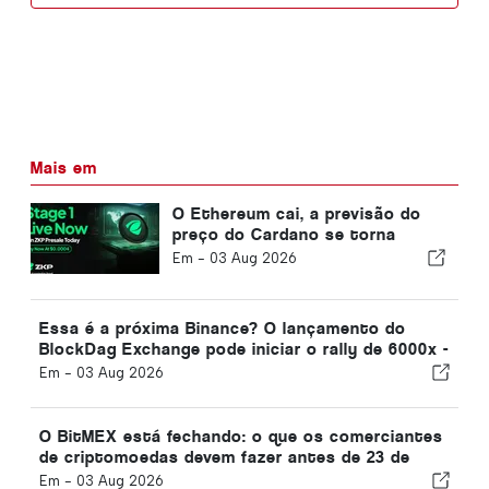
Mais em
O Ethereum cai, a previsão do
preço do Cardano se torna
pessimista, mas a pré-venda do
Em -
03 Aug 2026
ZKP atinge $2,23 milhões,
enquanto os comerciantes
buscam um potencial de 100
Essa é a próxima Binance? O lançamento do
vezes!
BlockDag Exchange pode iniciar o rally de 6000x -
mais sobre Chainlink e ADA Price
Em -
03 Aug 2026
O BitMEX está fechando: o que os comerciantes
de criptomoedas devem fazer antes de 23 de
setembro
Em -
03 Aug 2026