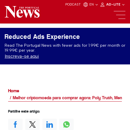
PODCAST
EN
AD-LITE
Reduced Ads Experience
Read The Portugal News with fewer ads for 1.99€ per month or
19.99€ per year.
Inscreva-se aqui
Home
Melhor criptomoeda para comprar agora: Poly Truth, Meme 
Partilhe este artigo: