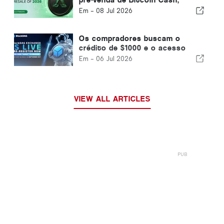
Hedera, Litecoin e Stargate LLM
Em -
08 Jul 2026
criada para agentes de IA
Os compradores buscam o
crédito de $1000 e o acesso
prioritário de recompra da
Em -
06 Jul 2026
BlockDag Exchange, deixando
Cardano e Zcash para trás
VIEW ALL ARTICLES