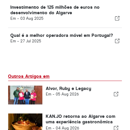
Investimento de 125 milhões de euros no
desenvolvimento do Algarve
Em -
03 Aug 2025
Qual é a melhor operadora móvel em Portugal?
Em -
27 Jul 2025
Outros Artigos em
Alvor, Ruby e Legacy
Em -
05 Aug 2026
KAN.JO retorna ao Algarve com
uma experiência gastronômica
de inspiração asiática
Em -
04 Aug 2026