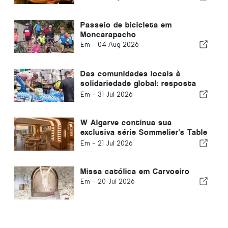
Passeio de bicicleta em
Moncarapacho
Em -
04 Aug 2026
Das comunidades locais à
solidariedade global: resposta
coletiva após os terremotos na
Em -
31 Jul 2026
Venezuela
W Algarve continua sua
exclusiva série Sommelier's Table
com Buçaco
Em -
21 Jul 2026
Missa católica em Carvoeiro
Em -
20 Jul 2026