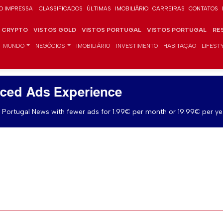
O IMPRESSA
CLASSIFICADOS
ÚLTIMAS
IMOBILIÁRIO
CARREIRAS
CONTATOS
CRYPTO
VISTOS GOLD
VISTOS PORTUGAL
VISTOS PORTUGAL
RE
MUNDO
NEGÓCIOS
IMOBILIÁRIO
INVESTIMENTO
HABITAÇÃO
LIFEST
ced Ads Experience
Portugal News with fewer ads for 1.99€ per month or 19.99€ per ye