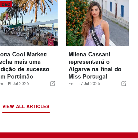
Lota Cool Market
Milena Cassani
fecha mais uma
representará o
edição de sucesso
Algarve na final do
em Portimão
Miss Portugal
m -
19 Jul 2026
Em -
17 Jul 2026
VIEW ALL ARTICLES