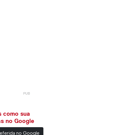
ws como sua
ias no Google
eferida no Google