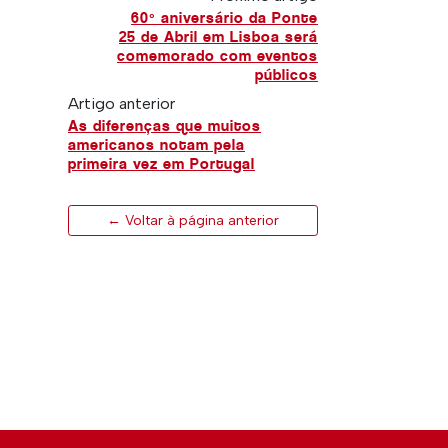
60º aniversário da Ponte
25 de Abril em Lisboa será
comemorado com eventos
públicos
Artigo anterior
As diferenças que muitos
americanos notam pela
primeira vez em Portugal
← Voltar à página anterior