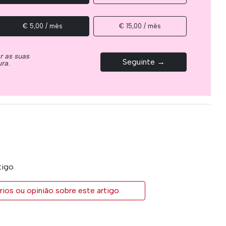
€ 5,00 / mês
€ 15,00 / mês
ar as suas
Seguinte →
ura.
tigo
ios ou opinião sobre este artigo.