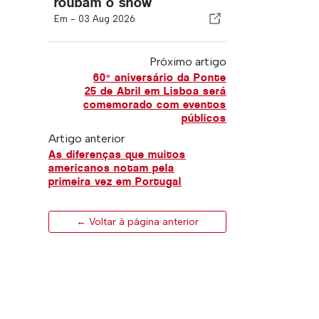
roubam o show
Em -
03 Aug 2026
Próximo artigo
60º aniversário da Ponte
25 de Abril em Lisboa será
comemorado com eventos
públicos
Artigo anterior
As diferenças que muitos
americanos notam pela
primeira vez em Portugal
← Voltar à página anterior