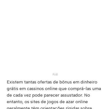
Existem tantas ofertas de bônus em dinheiro
grátis em cassinos online que comprá-las uma
de cada vez pode parecer assustador. No
entanto, os sites de jogos de azar online
geralmente têm orientações rígidas sobre