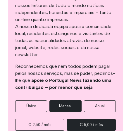
nossos leitores de todo o mundo notícias
independentes, honestas e imparciais – tanto
on-line quanto impressas.
A nossa dedicada equipa apoia a comunidade
local, residentes estrangeiros e visitantes de
todas as nacionalidades através do nosso
jornal, website, redes sociais e da nossa
newsletter.
Reconhecemos que nem todos podem pagar
pelos nossos serviços, mas se puder, pedimos-
lhe que
apoie o Portugal News fazendo uma
contribuição – por menor que seja
.
Único
Mensal
Anual
€ 2,50 / mês
€ 5,00 / mês