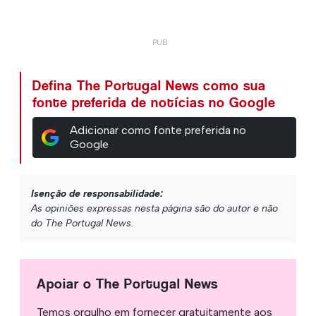
Defina The Portugal News como sua
fonte preferida de notícias no Google
Adicionar como fonte preferida no
Google
Isenção de responsabilidade:
As opiniões expressas nesta página são do autor e não
do The Portugal News.
Apoiar o The Portugal News
Temos orgulho em fornecer gratuitamente aos