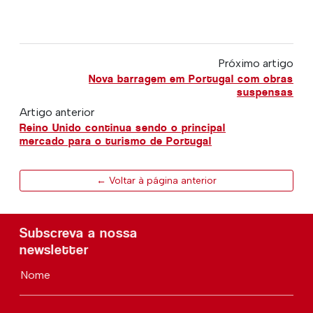
Próximo artigo
Nova barragem em Portugal com obras
suspensas
Artigo anterior
Reino Unido continua sendo o principal
mercado para o turismo de Portugal
← Voltar à página anterior
Subscreva a nossa
newsletter
Nome