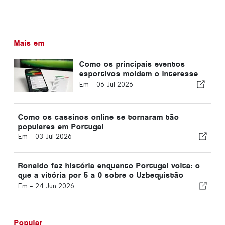
Mais em
Como os principais eventos
esportivos moldam o interesse
das apostas online em Portugal
Em -
06 Jul 2026
Como os cassinos online se tornaram tão
populares em Portugal
Em -
03 Jul 2026
Ronaldo faz história enquanto Portugal volta: o
que a vitória por 5 a 0 sobre o Uzbequistão
significa para o resto do Grupo K
Em -
24 Jun 2026
Popular