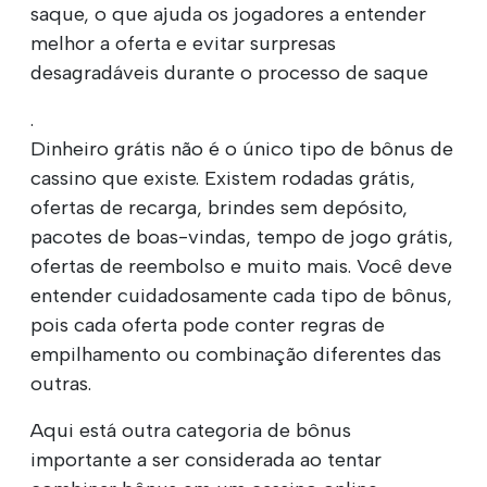
saque, o que ajuda os jogadores a entender
melhor a oferta e evitar surpresas
desagradáveis durante o processo de saque
.
Dinheiro grátis não é o único tipo de bônus de
cassino que existe. Existem rodadas grátis,
ofertas de recarga, brindes sem depósito,
pacotes de boas-vindas, tempo de jogo grátis,
ofertas de reembolso e muito mais. Você deve
entender cuidadosamente cada tipo de bônus,
pois cada oferta pode conter regras de
empilhamento ou combinação diferentes das
outras.
Aqui está outra categoria de bônus
importante a ser considerada ao tentar