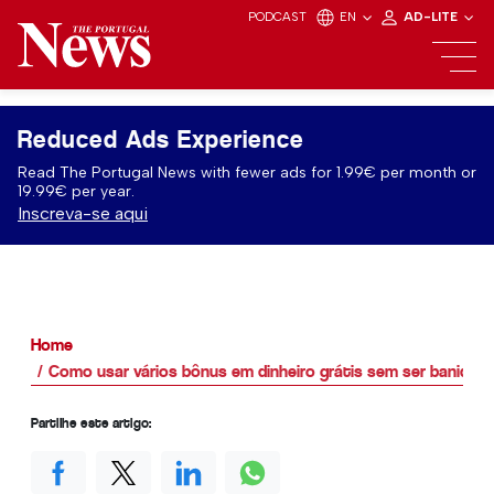
PODCAST
EN
AD-LITE
Reduced Ads Experience
Read The Portugal News with fewer ads for 1.99€ per month or
19.99€ per year.
Inscreva-se aqui
Home
Como usar vários bônus em dinheiro grátis sem ser banido
Partilhe este artigo: