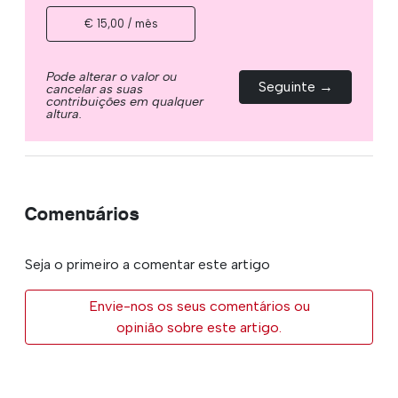
€ 15,00 / mês
Pode alterar o valor ou
Seguinte →
cancelar as suas
contribuições em qualquer
altura.
Comentários
Seja o primeiro a comentar este artigo
Envie-nos os seus comentários ou
opinião sobre este artigo.