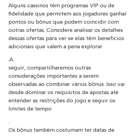
Alguns cassinos têm programas VIP ou de
fidelidade que permitem aos jogadores ganhar
pontos ou bônus que podem coincidir com
outras ofertas. Considere analisar os detalhes
dessas ofertas para ver se elas têm benefícios
adicionais que valem a pena explorar
.A
seguir, compartilharemos outras
considerações importantes a serem
observadas ao combinar vários bônus. Isso vai
desde dominar os requisitos de apostas até
entender as restrições do jogo e seguir os
limites de tempo
.
Os bônus também costumam ter datas de