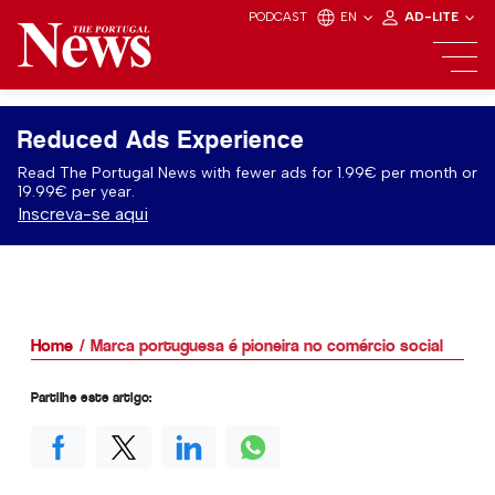
PODCAST
EN
AD-LITE
Reduced Ads Experience
Read The Portugal News with fewer ads for 1.99€ per month or
19.99€ per year.
Inscreva-se aqui
Home
Marca portuguesa é pioneira no comércio social
Partilhe este artigo: