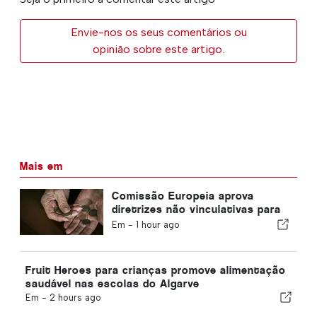
Envie-nos os seus comentários ou
opinião sobre este artigo.
Mais em
Comissão Europeia aprova
diretrizes não vinculativas para
poupanças complementares de
Em -
1 hour ago
aposentadoria
Fruit Heroes para crianças promove alimentação
saudável nas escolas do Algarve
Em -
2 hours ago