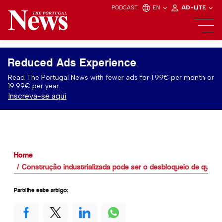
PODCAST
EN
AD-LITE
Reduced Ads Experience
Read The Portugal News with fewer ads for 1.99€ per month or
19.99€ per year.
Inscreva-se aqui
Home
Construção industrializada pode ser o desbloqueio de que Po
Partilhe este artigo: