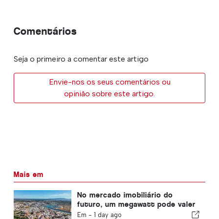
Comentários
Seja o primeiro a comentar este artigo
Envie-nos os seus comentários ou
opinião sobre este artigo.
Mais em
No mercado imobiliário do
futuro, um megawatt pode valer
tanto quanto um metro
Em -
1 day ago