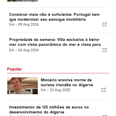
quadrado
Construir mais não é suficiente: Portugal tem
que modernizar seu estoque imobiliário
Em -
08 Aug 2026
Propriedade da semana: Villa exclusiva à beira-
mar com vista panorâmica do mar e vista para
as montanhas da Arrábida
Em -
06 Aug 2026
Popular
Mistério envolve morte de
turista irlandês no Algarve
Em -
22 Aug 2025
Investimento de 125 milhões de euros no
desenvolvimento do Algarve