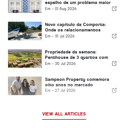
espelho de um problema maior
em Portugal
Em -
01 Aug 2026
Novo capítulo da Comporta:
Onde os relacionamentos
moldam oportunidades
Em -
31 Jul 2026
extraordinárias
Propriedade da semana:
Penthouse de 3 quartos com
vista para o golfe e o mar em
Em -
30 Jul 2026
Vilamoura
Sampson Property comemora
oito anos no mercado
Em -
27 Jul 2026
VIEW ALL ARTICLES