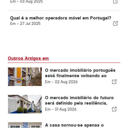
Em -
03 Aug 2025
Qual é a melhor operadora móvel em Portugal?
Em -
27 Jul 2025
Outros Artigos em
O mercado imobiliário português
está finalmente voltando ao
normal
Em -
02 Aug 2026
O mercado imobiliário do futuro
será definido pela resiliência,
não apenas pela localização
Em -
01 Aug 2026
A casa tornou-se apenas o