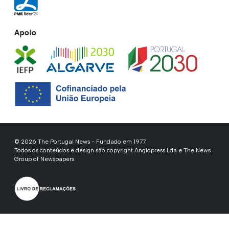
Apoio
© 2026 The Portugal News - Fundado em 1977
Todos os conteúdos e design são copyright Anglopress Lda e The News
Group of Newspapers