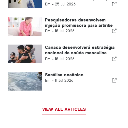
de energia limpa
Em -
25 Jul 2026
Pesquisadores desenvolvem
injeção promissora para artrite
Em -
18 Jul 2026
Canadá desenvolverá estratégia
nacional de saúde masculina
contra o estigma
Em -
18 Jul 2026
Satélite oceânico
Em -
11 Jul 2026
VIEW ALL ARTICLES