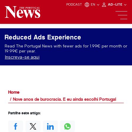
PODCAST
EN
AD-LITE
Reduced Ads Experience
Read The Portugal News with fewer ads for 1.99€ per month or
19.99€ per year.
Inscreva-se aqui
Home
Nove anos de burocracia. E eu ainda escolhi Portugal
Partilhe este artigo: