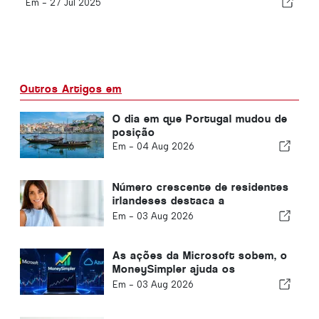
Em -
27 Jul 2025
Outros Artigos em
O dia em que Portugal mudou de
posição
Em -
04 Aug 2026
Número crescente de residentes
irlandeses destaca a
transformação do Algarve em
Em -
03 Aug 2026
uma casa durante todo o ano
As ações da Microsoft sobem, o
MoneySimpler ajuda os
investidores a gerar renda
Em -
03 Aug 2026
passiva com a negociação
automatizada de IA