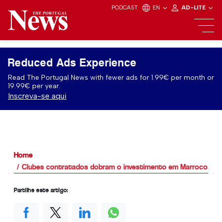
PODCAST
EN
AD-LITE
Reduced Ads Experience
Read The Portugal News with fewer ads for 1.99€ per month or
19.99€ per year.
Inscreva-se aqui
Home
Clubes contratados dobram o investimento em Marrocos à m
Partilhe este artigo: