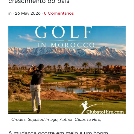
crescimento do país.
in ·
26 May 2026
·
0 Comentários
Credits: Supplied Image;
Author: Clubs to Hire;
A mudança ocorre em meio a um boom