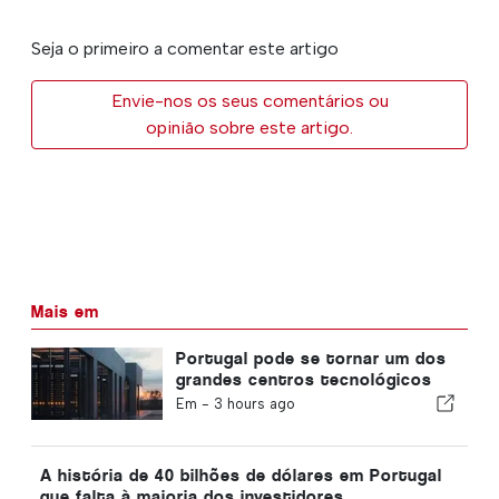
Seja o primeiro a comentar este artigo
Envie-nos os seus comentários ou
opinião sobre este artigo.
Mais em
Portugal pode se tornar um dos
grandes centros tecnológicos
da Europa.
Em -
3 hours ago
A história de 40 bilhões de dólares em Portugal
que falta à maioria dos investidores