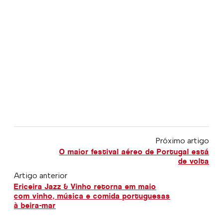
Próximo artigo
O maior festival aéreo de Portugal está
de volta
Artigo anterior
Ericeira Jazz & Vinho retorna em maio
com vinho, música e comida portuguesas
à beira-mar