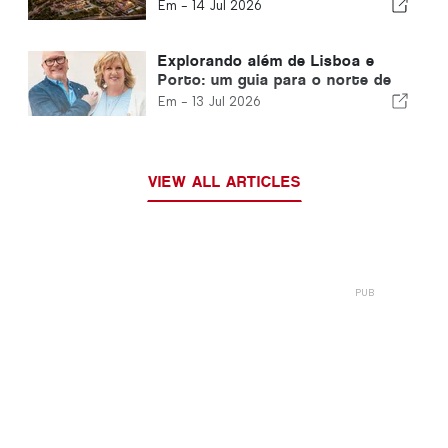
estão comprando Portugal
Em -
14 Jul 2026
Explorando além de Lisboa e
Porto: um guia para o norte de
Portugal e a Costa de Prata
Em -
13 Jul 2026
VIEW ALL ARTICLES