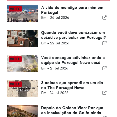
A vida de mendigo para mim em
Portugal
Em -
26 Jul 2026
Quando você deve contratar um
detetive particular em Portugal?
Cinco situações em que
Em -
22 Jul 2026
informações confiáveis podem
fazer toda a diferença
Você consegue adivinhar onde a
equipe do Portugal News está
hoje?
Em -
21 Jul 2026
3 coisas que aprendi em um dia
no The Portugal News
Em -
14 Jul 2026
Depois do Golden Visa: Por que
as instituições do Golfo ainda