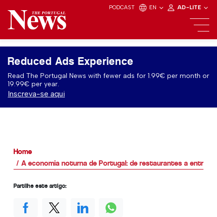
PODCAST
EN
AD-LITE
Reduced Ads Experience
Read The Portugal News with fewer ads for 1.99€ per month or
19.99€ per year.
Inscreva-se aqui
Home
A economia noturna de Portugal: de restaurantes a entreten
Partilhe este artigo: