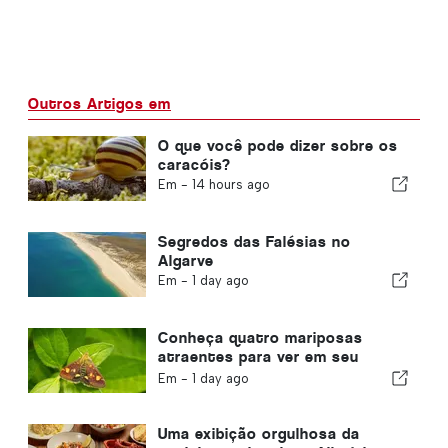
Outros Artigos em
O que você pode dizer sobre os
caracóis?
Em -
14 hours ago
Segredos das Falésias no
Algarve
Em -
1 day ago
Conheça quatro mariposas
atraentes para ver em seu
jardim
Em -
1 day ago
Uma exibição orgulhosa da