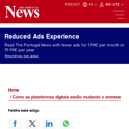
PODCAST
EN
AD-LITE
Reduced Ads Experience
Read The Portugal News with fewer ads for 1.99€ per month or
19.99€ per year.
Inscreva-se aqui
Home
Como as plataformas digitais estão mudando o entretenim
Partilhe este artigo: