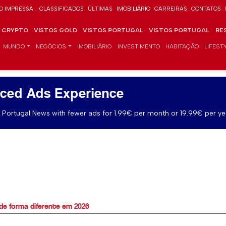
O IMPRESSA
CLASSIFICADOS
ÚLTIMAS
IMOBILIÁRIO
CARREIRAS
CONTATOS
CRYPTO
VISTOS GOLD
VISTOS PORTUGAL
VISTOS PORTUGAL
RE
MUNDO
NEGÓCIOS
IMOBILIÁRIO
INVESTIMENTO
HABITAÇÃO
LIFEST
ced Ads Experience
Portugal News with fewer ads for 1.99€ per month or 19.99€ per ye
e forma diferente em 2026