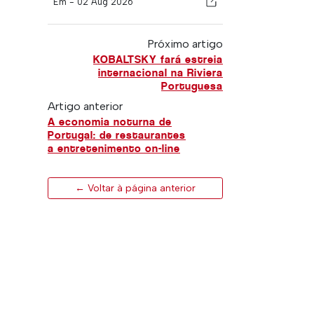
Em -
02 Aug 2026
Próximo artigo
KOBALTSKY fará estreia
internacional na Riviera
Portuguesa
Artigo anterior
A economia noturna de
Portugal: de restaurantes
a entretenimento on-line
← Voltar à página anterior