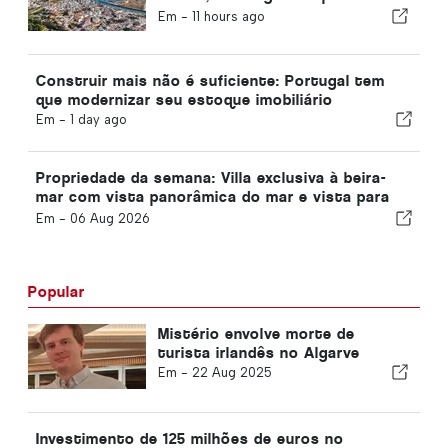
tanto quanto um metro
Em -
11 hours ago
quadrado
Construir mais não é suficiente: Portugal tem
que modernizar seu estoque imobiliário
Em -
1 day ago
Propriedade da semana: Villa exclusiva à beira-
mar com vista panorâmica do mar e vista para
as montanhas da Arrábida
Em -
06 Aug 2026
Popular
Mistério envolve morte de
turista irlandês no Algarve
Em -
22 Aug 2025
Investimento de 125 milhões de euros no