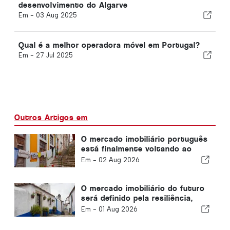
desenvolvimento do Algarve
Em -
03 Aug 2025
Qual é a melhor operadora móvel em Portugal?
Em -
27 Jul 2025
Outros Artigos em
O mercado imobiliário português
está finalmente voltando ao
normal
Em -
02 Aug 2026
O mercado imobiliário do futuro
será definido pela resiliência,
não apenas pela localização
Em -
01 Aug 2026