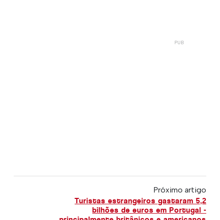
Próximo artigo
Turistas estrangeiros gastaram 5,2
bilhões de euros em Portugal -
principalmente britânicos e americanos