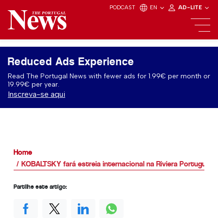
PODCAST
EN
AD-LITE
Reduced Ads Experience
Read The Portugal News with fewer ads for 1.99€ per month or
19.99€ per year.
Inscreva-se aqui
Home
KOBALTSKY fará estreia internacional na Riviera Portuguesa
Partilhe este artigo: