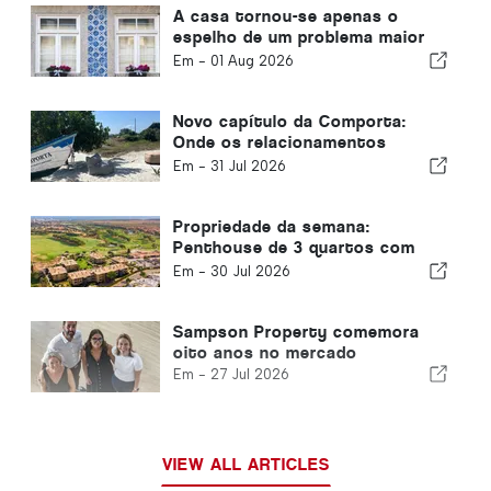
A casa tornou-se apenas o
espelho de um problema maior
em Portugal
Em -
01 Aug 2026
Novo capítulo da Comporta:
Onde os relacionamentos
moldam oportunidades
Em -
31 Jul 2026
extraordinárias
Propriedade da semana:
Penthouse de 3 quartos com
vista para o golfe e o mar em
Em -
30 Jul 2026
Vilamoura
Sampson Property comemora
oito anos no mercado
Em -
27 Jul 2026
VIEW ALL ARTICLES