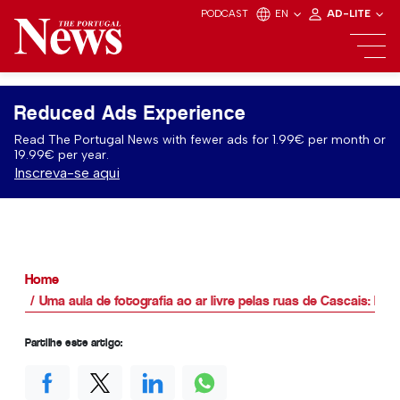
PODCAST
EN
AD-LITE
Reduced Ads Experience
Read The Portugal News with fewer ads for 1.99€ per month or
19.99€ per year.
Inscreva-se aqui
Home
Uma aula de fotografia ao ar livre pelas ruas de Cascais: Ph
Partilhe este artigo: