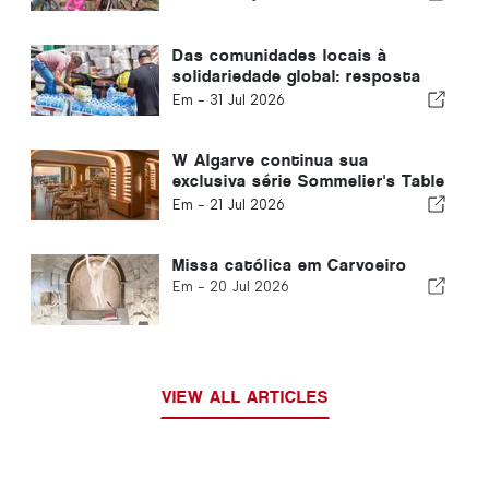
Das comunidades locais à
solidariedade global: resposta
coletiva após os terremotos na
Em -
31 Jul 2026
Venezuela
W Algarve continua sua
exclusiva série Sommelier's Table
com Buçaco
Em -
21 Jul 2026
Missa católica em Carvoeiro
Em -
20 Jul 2026
VIEW ALL ARTICLES