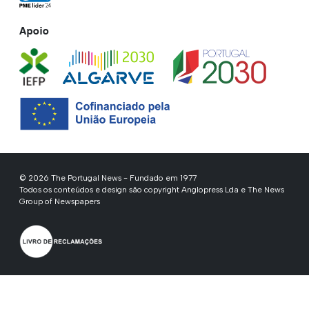
Apoio
© 2026 The Portugal News - Fundado em 1977
Todos os conteúdos e design são copyright Anglopress Lda e The News
Group of Newspapers