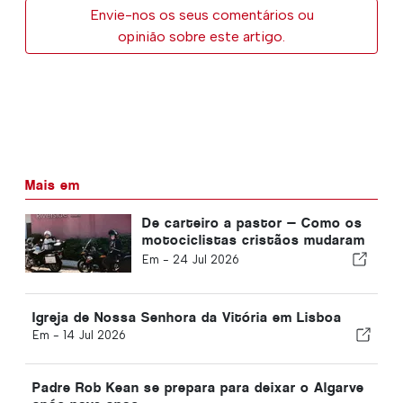
Envie-nos os seus comentários ou
opinião sobre este artigo.
Mais em
De carteiro a pastor — Como os
motociclistas cristãos mudaram
a vida de David
Em -
24 Jul 2026
Igreja de Nossa Senhora da Vitória em Lisboa
Em -
14 Jul 2026
Padre Rob Kean se prepara para deixar o Algarve