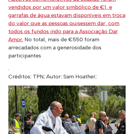
vendidos por um valor simbólico de €1, e
garrafas de água estavam disponíveis em troca
do valor que as pessoas quisessem dar, com
todos os fundos indo para a Associação Dar
Amor.
No total, mais de €550 foram
arrecadados com a generosidade dos
participantes
.
Créditos: TPN; Autor: Sam Hoather;