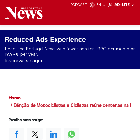
PODCAST
EN
AD-LITE
Reduced Ads Experience
Read The Portugal News with fewer ads for 1.99€ per month or
19.99€ per year.
Inscreva-se aqui
Home
Bênção de Motociclistas e Ciclistas reúne centenas na Igrej
Partilhe este artigo: