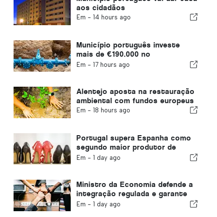
aos cidadãos
Em -
14 hours ago
Município português investe
mais de €190.000 no
abastecimento de água
Em -
17 hours ago
Alentejo aposta na restauração
ambiental com fundos europeus
Em -
18 hours ago
Portugal supera Espanha como
segundo maior produtor de
calçado da Europa
Em -
1 day ago
Ministro da Economia defende a
integração regulada e garante
um canal acelerado para
Em -
1 day ago
imigrantes