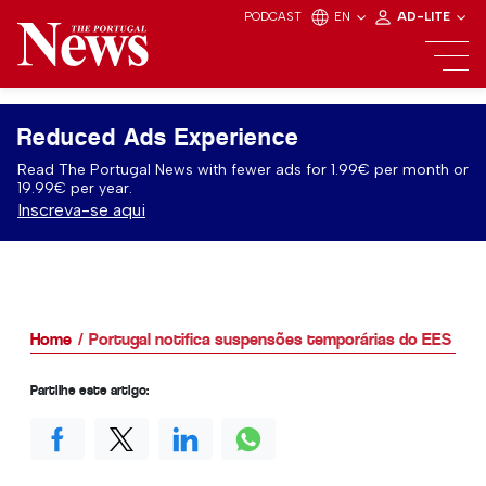
PODCAST
EN
AD-LITE
Reduced Ads Experience
Read The Portugal News with fewer ads for 1.99€ per month or
19.99€ per year.
Inscreva-se aqui
Home
Portugal notifica suspensões temporárias do EES
Partilhe este artigo: