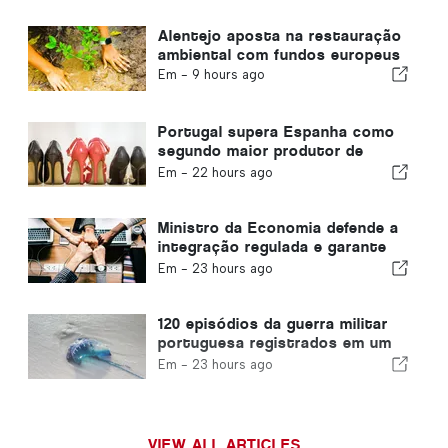
Alentejo aposta na restauração
ambiental com fundos europeus
Em -
9 hours ago
Portugal supera Espanha como
segundo maior produtor de
calçado da Europa
Em -
22 hours ago
Ministro da Economia defende a
integração regulada e garante
um canal acelerado para
Em -
23 hours ago
imigrantes
120 episódios da guerra militar
portuguesa registrados em um
único dia
Em -
23 hours ago
VIEW ALL ARTICLES