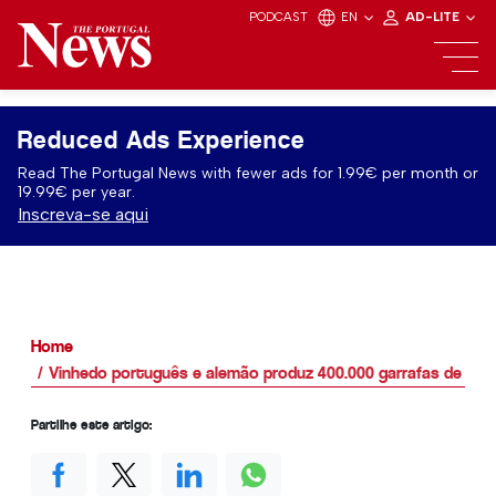
PODCAST
EN
AD-LITE
Reduced Ads Experience
Read The Portugal News with fewer ads for 1.99€ per month or
19.99€ per year.
Inscreva-se aqui
Home
Vinhedo português e alemão produz 400.000 garrafas de vinh
Partilhe este artigo: