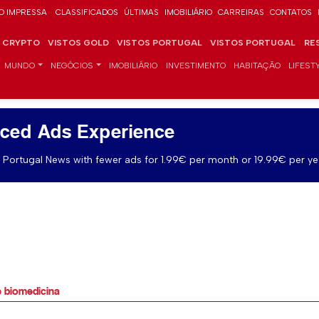
O IMPRESSA
CLASSIFICADOS
ÚLTIMAS
IMOBILIÁRIO
CARREIRAS
CONTATOS
CRYPTO
VISTOS GOLD
VISTOS PORTUGAL
VISTOS PORTUGAL
RE
MUNDO
NEGÓCIOS
IMOBILIÁRIO
INVESTIMENTO
HABITAÇÃO
LIFEST
ced Ads Experience
Portugal News with fewer ads for 1.99€ per month or 19.99€ per ye
e biomedicina