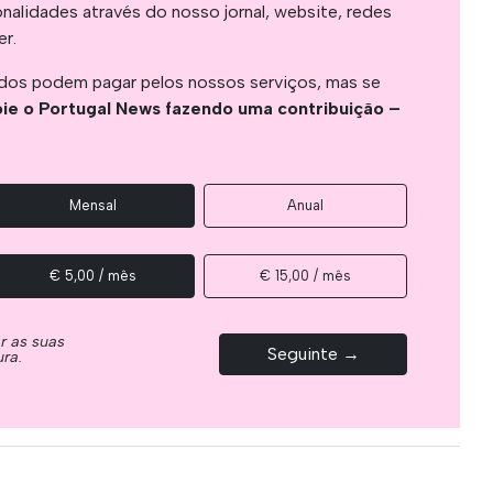
onalidades através do nosso jornal, website, redes
er.
os podem pagar pelos nossos serviços, mas se
ie o Portugal News fazendo uma contribuição –
Mensal
Anual
€ 5,00 / mês
€ 15,00 / mês
ar as suas
Seguinte →
ura.