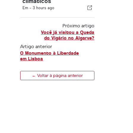
climáticos
Em -
3 hours ago
Próximo artigo
Você já visitou a Queda
do Vigário no Algarve?
Artigo anterior
O Monumento à Liberdade
em Lisboa
← Voltar à página anterior