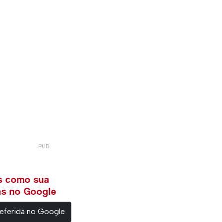
ws como sua
ias no Google
eferida no Google