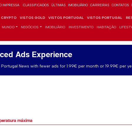
O IMPRESSA
CLASSIFICADOS
ÚLTIMAS
IMOBILIÁRIO
CARREIRAS
CONTATOS
CRYPTO
VISTOS GOLD
VISTOS PORTUGAL
VISTOS PORTUGAL
RE
MUNDO
NEGÓCIOS
IMOBILIÁRIO
INVESTIMENTO
HABITAÇÃO
LIFEST
ced Ads Experience
Portugal News with fewer ads for 1.99€ per month or 19.99€ per ye
mperatura máxima