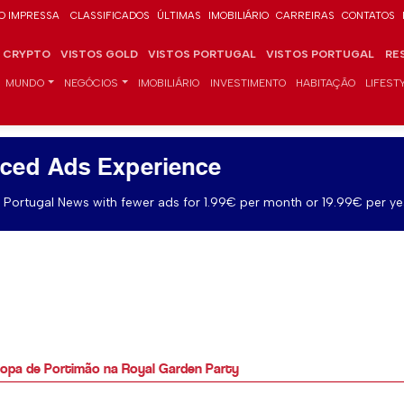
O IMPRESSA
CLASSIFICADOS
ÚLTIMAS
IMOBILIÁRIO
CARREIRAS
CONTATOS
CRYPTO
VISTOS GOLD
VISTOS PORTUGAL
VISTOS PORTUGAL
RE
MUNDO
NEGÓCIOS
IMOBILIÁRIO
INVESTIMENTO
HABITAÇÃO
LIFEST
ced Ads Experience
Portugal News with fewer ads for 1.99€ per month or 19.99€ per ye
sopa de Portimão na Royal Garden Party