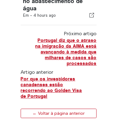
no abastecimento de
água
Em -
4 hours ago
Próximo artigo
Portugal diz que o atraso
na imigração da AIMA está
avançando à medida que
milhares de casos são
processados
Artigo anterior
Por que os investidores
canadenses estão
recorrendo ao Golden Visa
de Portugal
← Voltar à página anterior