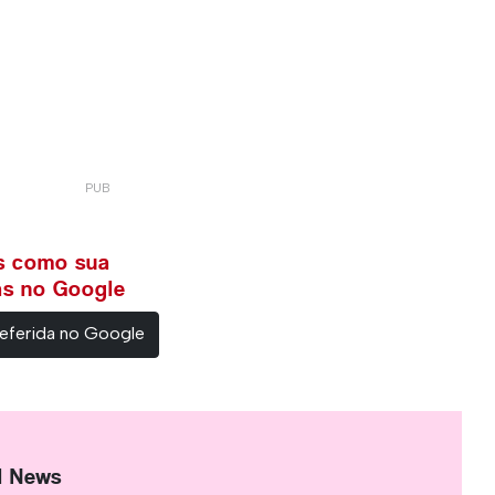
ws como sua
ias no Google
eferida no Google
l News