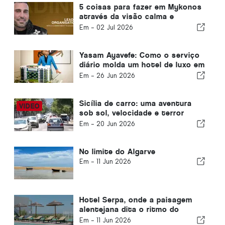
5 coisas para fazer em Mykonos
através da visão calma e
luxuosa de Yasam Ayavefe
Em -
02 Jul 2026
Yasam Ayavefe: Como o serviço
diário molda um hotel de luxo em
Mykonos
Em -
26 Jun 2026
Sicília de carro: uma aventura
sob sol, velocidade e terror
moderado
Em -
20 Jun 2026
No limite do Algarve
Em -
11 Jun 2026
Hotel Serpa, onde a paisagem
alentejana dita o ritmo do
tempo
Em -
11 Jun 2026