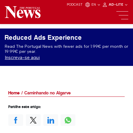
PODCAST
EN
AD-LITE
Reduced Ads Experience
Read The Portugal News with fewer ads for 1.99€ per month or
19.99€ per year.
Inscreva-se aqui
Home
Caminhando no Algarve
Partilhe este artigo: