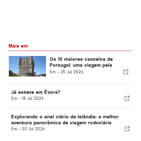
Mais em
Os 10 maiores castelos de
Portugal: uma viagem pela
história da nação
Em -
25 Jul 2026
Já esteve em Évora?
Em -
18 Jul 2026
Explorando o anel viário da Islândia: a melhor
aventura panorâmica de viagem rodoviária
Em -
03 Jul 2026