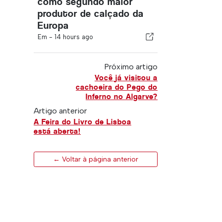
como segundo maior
produtor de calçado da
Europa
Em -
14 hours ago
Próximo artigo
Você já visitou a
cachoeira do Pego do
Inferno no Algarve?
Artigo anterior
A Feira do Livro de Lisboa
está aberta!
← Voltar à página anterior