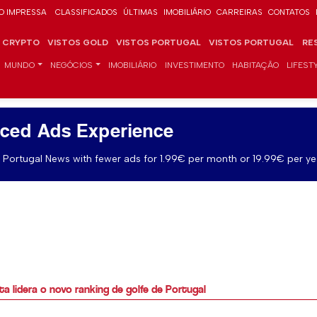
O IMPRESSA
CLASSIFICADOS
ÚLTIMAS
IMOBILIÁRIO
CARREIRAS
CONTATOS
CRYPTO
VISTOS GOLD
VISTOS PORTUGAL
VISTOS PORTUGAL
RE
MUNDO
NEGÓCIOS
IMOBILIÁRIO
INVESTIMENTO
HABITAÇÃO
LIFEST
ced Ads Experience
Portugal News with fewer ads for 1.99€ per month or 19.99€ per ye
lidera o novo ranking de golfe de Portugal