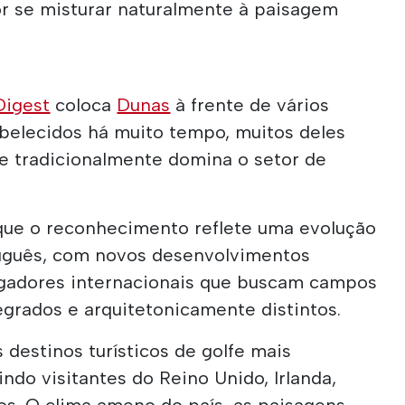
por se misturar naturalmente à paisagem
Digest
coloca
Dunas
à frente de vários
elecidos há muito tempo, muitos deles
ue tradicionalmente domina o setor de
que o reconhecimento reflete uma evolução
tuguês, com novos desenvolvimentos
ogadores internacionais que buscam campos
grados e arquitetonicamente distintos.
 destinos turísticos de golfe mais
ndo visitantes do Reino Unido, Irlanda,
s. O clima ameno do país, as paisagens