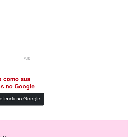
ws como sua
ias no Google
eferida no Google