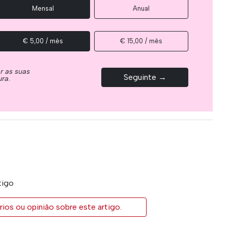
Mensal
Anual
€ 5,00 / mês
€ 15,00 / mês
ar as suas
Seguinte →
ura.
tigo
ios ou opinião sobre este artigo.