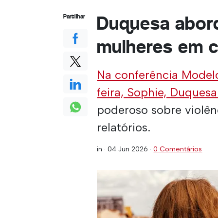
Duquesa abord
Partilhar
mulheres em c
Na conferência Mode
feira, Sophie,
Duquesa
poderoso sobre violên
relatórios.
in ·
04 Jun 2026
·
0 Comentários