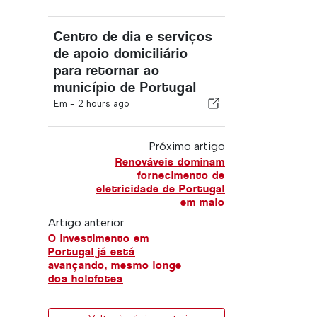
Centro de dia e serviços
de apoio domiciliário
para retornar ao
município de Portugal
Em -
2 hours ago
Próximo artigo
Renováveis dominam
fornecimento de
eletricidade de Portugal
em maio
Artigo anterior
O investimento em
Portugal já está
avançando, mesmo longe
dos holofotes