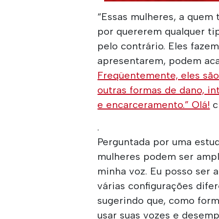
“Essas mulheres, a quem t
por quererem qualquer ti
pelo contrário. Eles faze
apresentarem, podem aca
Freqüentemente, eles sã
outras formas de dano, in
e encarceramento.” Olá!
c
.
Perguntada por uma estu
mulheres podem ser ampli
minha voz. Eu posso ser a
várias configurações difer
sugerindo que, como for
usar suas vozes e desem