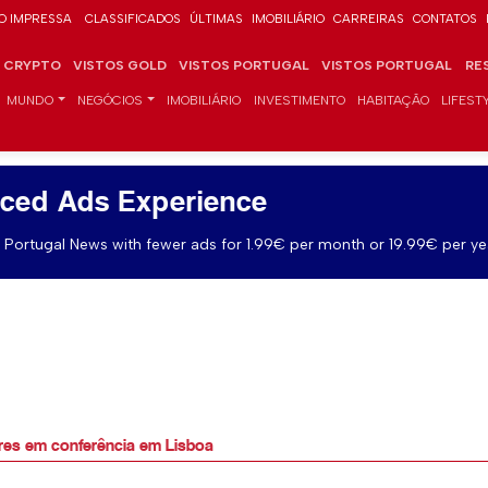
O IMPRESSA
CLASSIFICADOS
ÚLTIMAS
IMOBILIÁRIO
CARREIRAS
CONTATOS
CRYPTO
VISTOS GOLD
VISTOS PORTUGAL
VISTOS PORTUGAL
RE
MUNDO
NEGÓCIOS
IMOBILIÁRIO
INVESTIMENTO
HABITAÇÃO
LIFEST
ced Ads Experience
Portugal News with fewer ads for 1.99€ per month or 19.99€ per ye
res em conferência em Lisboa