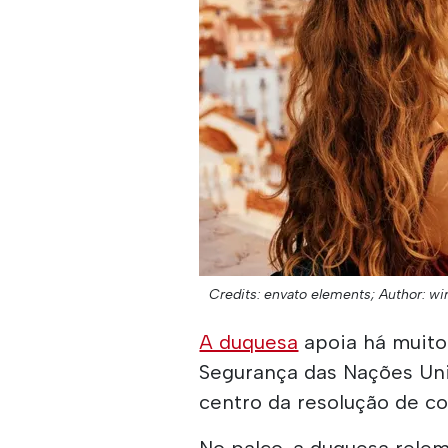
Credits: envato elements;
Author: wi
A duquesa
apoia há muito
Segurança das Nações Uni
centro da resolução de con
No palco, a duquesa rele