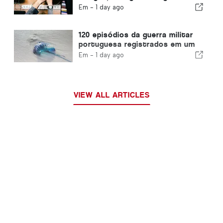
um canal acelerado para
Em -
1 day ago
imigrantes
120 episódios da guerra militar
portuguesa registrados em um
único dia
Em -
1 day ago
VIEW ALL ARTICLES