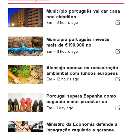
Município português vai dar casa
aos cidadãos
Em -
8 hours ago
Município português investe
mais de €190.000 no
abastecimento de água
Em -
11 hours ago
Alentejo aposta na restauração
ambiental com fundos europeus
Em -
12 hours ago
Portugal supera Espanha como
segundo maior produtor de
calçado da Europa
Em -
1 day ago
Ministro da Economia defende a
integração regulada e garante