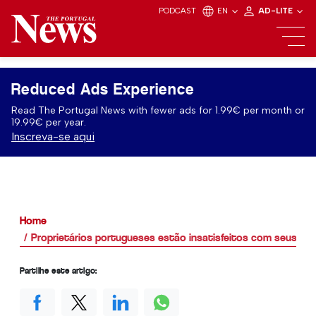
PODCAST
EN
AD-LITE
Reduced Ads Experience
Read The Portugal News with fewer ads for 1.99€ per month or
19.99€ per year.
Inscreva-se aqui
Home
Proprietários portugueses estão insatisfeitos com seus se
Partilhe este artigo: