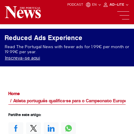
PODCAST
EN
AD-LITE
Reduced Ads Experience
Read The Portugal News with fewer ads for 1.99€ per month or
19.99€ per year.
Inscreva-se aqui
Home
Atleta português qualifica-se para o Campeonato Europeu d
Partilhe este artigo: