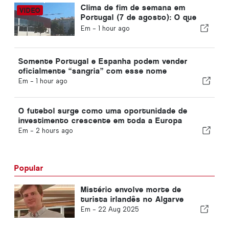
Clima de fim de semana em
Portugal (7 de agosto): O que
esperar em Portugal neste fim
Em -
1 hour ago
de semana
Somente Portugal e Espanha podem vender
oficialmente “sangria” com esse nome
Em -
1 hour ago
O futebol surge como uma oportunidade de
investimento crescente em toda a Europa
Em -
2 hours ago
Popular
Mistério envolve morte de
turista irlandês no Algarve
Em -
22 Aug 2025