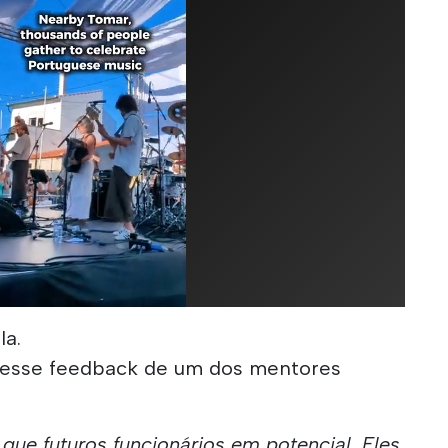
la.
 esse feedback de um dos mentores
ue futuros funcionários em potencial. Eles