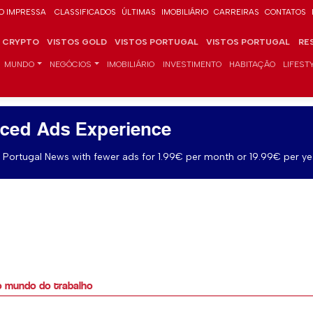
O IMPRESSA
CLASSIFICADOS
ÚLTIMAS
IMOBILIÁRIO
CARREIRAS
CONTATOS
CRYPTO
VISTOS GOLD
VISTOS PORTUGAL
VISTOS PORTUGAL
RE
MUNDO
NEGÓCIOS
IMOBILIÁRIO
INVESTIMENTO
HABITAÇÃO
LIFEST
ced Ads Experience
Portugal News with fewer ads for 1.99€ per month or 19.99€ per ye
o mundo do trabalho