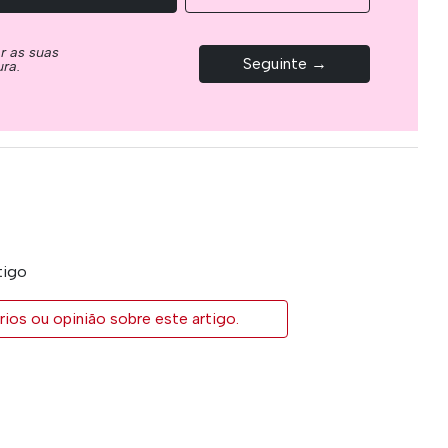
ar as suas
Seguinte →
ura.
tigo
ios ou opinião sobre este artigo.