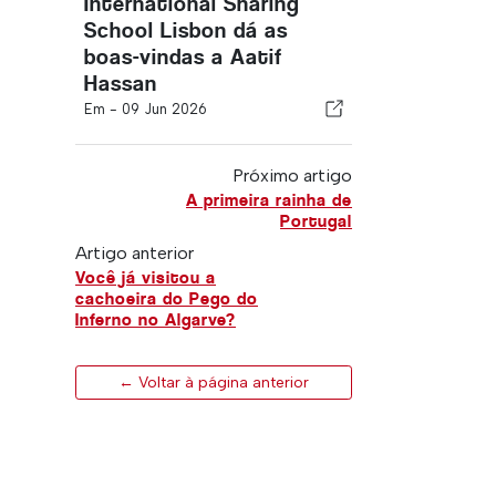
International Sharing
School Lisbon dá as
boas-vindas a Aatif
Hassan
Em -
09 Jun 2026
Próximo artigo
A primeira rainha de
Portugal
Artigo anterior
Você já visitou a
cachoeira do Pego do
Inferno no Algarve?
← Voltar à página anterior