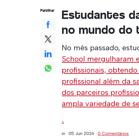
Estudantes da
Partilhar
no mundo do 
No mês passado, estu
School mergulharam 
profissionais, obtend
profissional além da s
dos parceiros profissi
ampla variedade de se
.
in ·
05 Jun 2026
·
0 Comentários