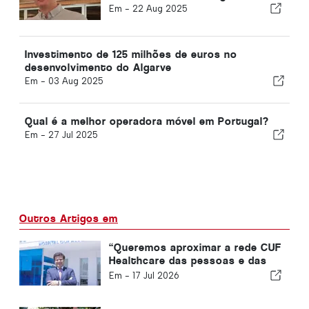
Em -
22 Aug 2025
Investimento de 125 milhões de euros no
desenvolvimento do Algarve
Em -
03 Aug 2025
Qual é a melhor operadora móvel em Portugal?
Em -
27 Jul 2025
Outros Artigos em
“Queremos aproximar a rede CUF
Healthcare das pessoas e das
comunidades que servimos”
Em -
17 Jul 2026