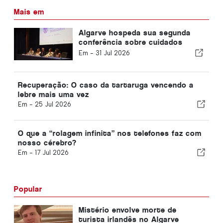
Mais em
Algarve hospeda sua segunda
conferência sobre cuidados
neurocríticos
Em -
31 Jul 2026
Recuperação: O caso da tartaruga vencendo a
lebre mais uma vez
Em -
25 Jul 2026
O que a “rolagem infinita” nos telefones faz com
nosso cérebro?
Em -
17 Jul 2026
Popular
Mistério envolve morte de
turista irlandês no Algarve