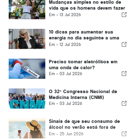
Mudanças simples no estilo de
vida que os homens devem fazer
a cada década, de acordo com
Em -
13 Jul 2026
um médico
10 dicas para aumentar sua
energia no dia seguinte a uma
noite de sono ruim
Em -
12 Jul 2026
Preciso tomar eletrólitos em
uma onda de calor?
Em -
03 Jul 2026
O 32º Congresso Nacional de
Medicina Interna (CNMI)
Em -
03 Jul 2026
Sinais de que seu consumo de
álcool no verão está fora de
controle
Em -
25 Jun 2026