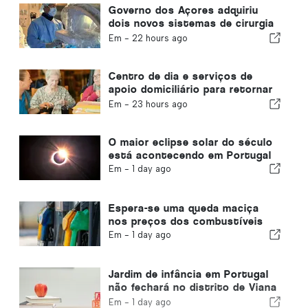
Governo dos Açores adquiriu
dois novos sistemas de cirurgia
robótica
Em -
22 hours ago
Centro de dia e serviços de
apoio domiciliário para retornar
ao município de Portugal
Em -
23 hours ago
O maior eclipse solar do século
está acontecendo em Portugal
Em -
1 day ago
Espera-se uma queda maciça
nos preços dos combustíveis
Em -
1 day ago
Jardim de infância em Portugal
não fechará no distrito de Viana
do Castelo
Em -
1 day ago