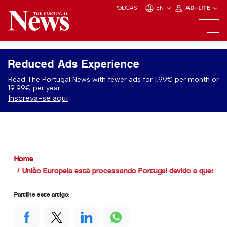
PODCAST
EN
AD-LITE
Reduced Ads Experience
Read The Portugal News with fewer ads for 1.99€ per month or
19.99€ per year.
Inscreva-se aqui
Home
União Europeia está processando Portugal devido a questõe
Partilhe este artigo: