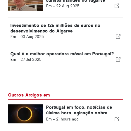
turista irlandês no Algarve
Em -
22 Aug 2025
Investimento de 125 milhões de euros no
desenvolvimento do Algarve
Em -
03 Aug 2025
Qual é a melhor operadora móvel em Portugal?
Em -
27 Jul 2025
Outros Artigos em
Portugal em foco: notícias de
última hora, agitação sobre
viagens e as principais notícias
Em -
21 hours ago
que estão nas manchetes