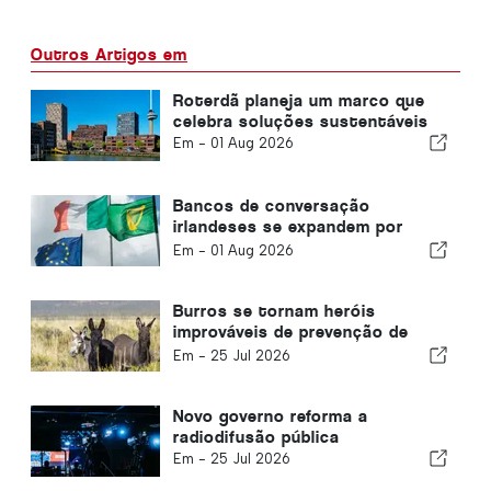
Outros Artigos em
Roterdã planeja um marco que
celebra soluções sustentáveis
Em -
01 Aug 2026
Bancos de conversação
irlandeses se expandem por
todo o país
Em -
01 Aug 2026
Burros se tornam heróis
improváveis de prevenção de
incêndios
Em -
25 Jul 2026
Novo governo reforma a
radiodifusão pública
Em -
25 Jul 2026