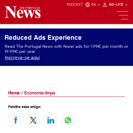
PODCAST
EN
AD-LITE
Reduced Ads Experience
Read The Portugal News with fewer ads for 1.99€ per month or
19.99€ per year.
Inscreva-se aqui
Home
Economia limpa
Partilhe este artigo: