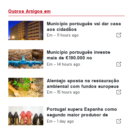
Outros Artigos em
Município português vai dar casa
aos cidadãos
Em -
11 hours ago
Município português investe
mais de €190.000 no
abastecimento de água
Em -
14 hours ago
Alentejo aposta na restauração
ambiental com fundos europeus
Em -
15 hours ago
Portugal supera Espanha como
segundo maior produtor de
calçado da Europa
Em -
1 day ago