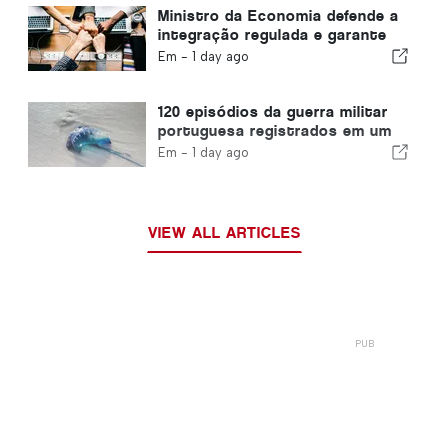
Ministro da Economia defende a
integração regulada e garante
um canal acelerado para
Em -
1 day ago
imigrantes
120 episódios da guerra militar
portuguesa registrados em um
único dia
Em -
1 day ago
VIEW ALL ARTICLES