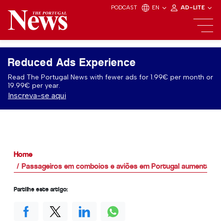
PODCAST
EN
AD-LITE
Reduced Ads Experience
Read The Portugal News with fewer ads for 1.99€ per month or
19.99€ per year.
Inscreva-se aqui
Home
Passageiros em comboios e aviões em Portugal aumentam
Partilhe este artigo: