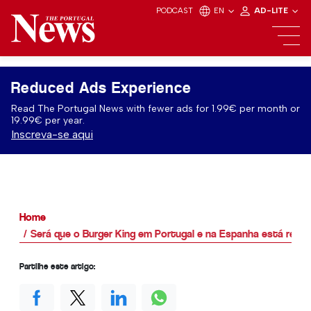
PODCAST
EN
AD-LITE
Reduced Ads Experience
Read The Portugal News with fewer ads for 1.99€ per month or
19.99€ per year.
Inscreva-se aqui
Home
Será que o Burger King em Portugal e na Espanha está rece
Partilhe este artigo: