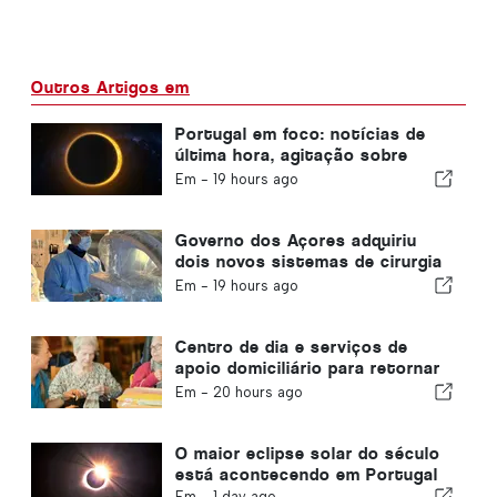
Outros Artigos em
Portugal em foco: notícias de
última hora, agitação sobre
viagens e as principais notícias
Em -
19 hours ago
que estão nas manchetes
Governo dos Açores adquiriu
dois novos sistemas de cirurgia
robótica
Em -
19 hours ago
Centro de dia e serviços de
apoio domiciliário para retornar
ao município de Portugal
Em -
20 hours ago
O maior eclipse solar do século
está acontecendo em Portugal
Em -
1 day ago