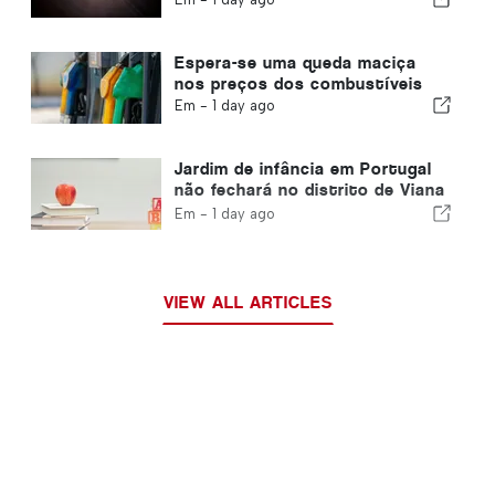
Espera-se uma queda maciça
nos preços dos combustíveis
Em -
1 day ago
Jardim de infância em Portugal
não fechará no distrito de Viana
do Castelo
Em -
1 day ago
VIEW ALL ARTICLES